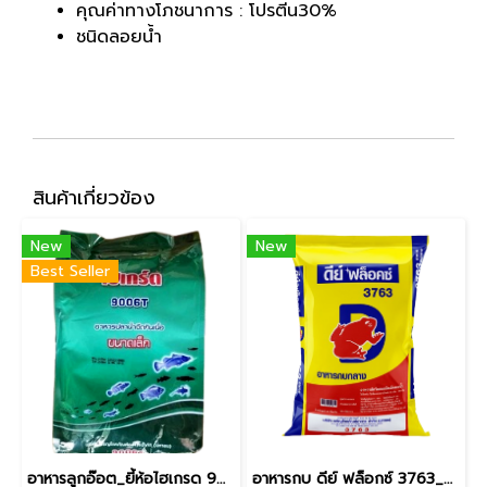
คุณค่าทางโภชนาการ : โปรตีน30%
ชนิดลอยน้ำ
สินค้าเกี่ยวข้อง
New
New
Best Seller
อาหารลูกอ๊อต_ยี้ห้อไฮเกรด 9006T_กบอายุ2สัปดาห์ [ยกกระสอบ 20kg]
อาหารกบ ดีย์ ฟล็อกซ์ 3763_กบขนาดกลาง [20kg]