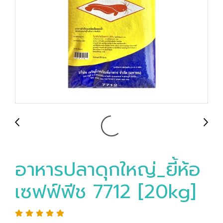
อาหารปลาดุกใหญ่_ยี้ห้อ
เซฟฟ์ฟีช 7712 [20kg]