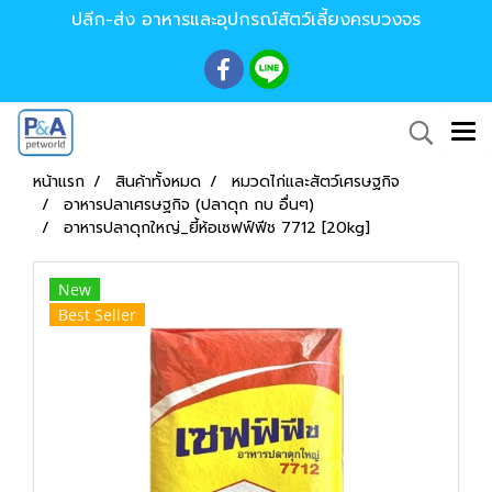
ปลีก-ส่ง อาหารและอุปกรณ์สัตว์เลี้ยงครบวงจร
หน้าแรก
สินค้าทั้งหมด
หมวดไก่และสัตว์เศรษฐกิจ
อาหารปลาเศรษฐกิจ (ปลาดุก กบ อื่นๆ)
อาหารปลาดุกใหญ่_ยี้ห้อเซฟฟ์ฟีช 7712 [20kg]
New
Best Seller