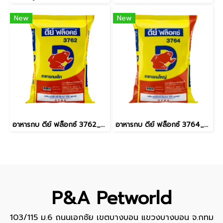
New
New
อาหารกบ ดีย์ ฟล็อกซ์ 3762_กบขนาด5-10กรัม [20kg]
อาหารกบ ดีย์ ฟล็อกซ์ 3764_กบใหญ่_[20kg]
P&A Petworld
103/115 ม.6 ถนนเอกชัย เขตบางบอน แขวงบางบอน จ.กทม