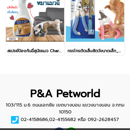
สเปรย์ป้องกันฉี่สุนัขแมว Charming_กลิ่นสมุนไพร / ขนาด330ml.
กรรไกรตัดเล็บสัตว์ขนาดเล็ก_ขนาด 12.5*5cm [คละสี]
P&A Petworld
103/115 ม.6 ถนนเอกชัย เขตบางบอน แขวงบางบอน จ.กทม
10150
02-4158686,02-4155682 หรือ 092-2628457