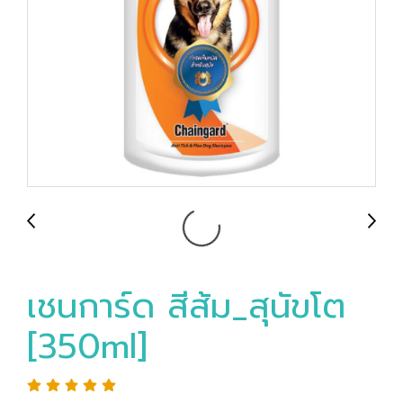
เชนการ์ด สีส้ม_สุนัขโต
[350ml]