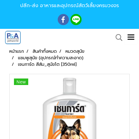
ปลีก-ส่ง อาหารและอุปกรณ์สัตว์เลี้ยงครบวงจร
หน้าแรก
สินค้าทั้งหมด
หมวดสุนัข
แชมพูสุนัข (อุปกรณ์ทำความสะอาด)
เชนการ์ด สีส้ม_สุนัขโต [350ml]
New