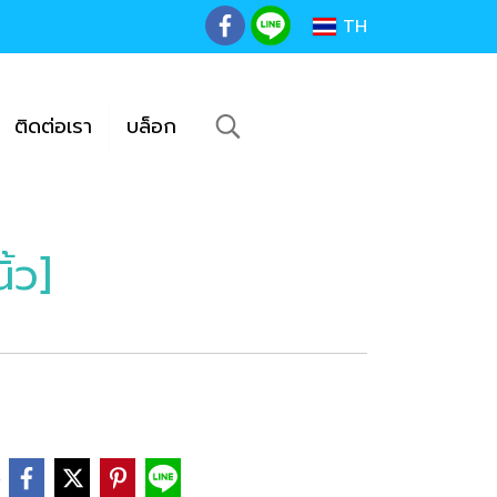
TH
ติดต่อเรา
บล็อก
้ว]
e