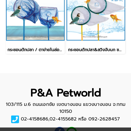
กระชอนตักปลา / ตาข่ายไนล่อน_ด้ามPVC [ ขนาด13นิ้ว ]
กระชอนตักปลา&สวิงจับนก ชนิดปลายแหลม [ขนาด10"]
P&A Petworld
103/115 ม.6 ถนนเอกชัย เขตบางบอน แขวงบางบอน จ.กทม
10150
02-4158686,02-4155682 หรือ 092-2628457