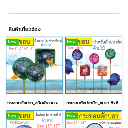
สินค้าเกี่ยวข้อง
New
New
กระชอนตักปลา_ชนิดผ้าอวน ขอบหนัง / ด้ามPVC [9นิ้ว]
กระชอนตักปลากัด_ขนาด 6x6 ซม.[กลม&เหลี่ยม]
New
New