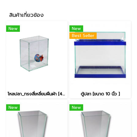
สินค้าเกี่ยวข้อง
New
New
Best Seller
โหลปลา_ทรงสี่เหลี่ยมผืนผ้า [4x6นิ้ว]
ตู้ปลา [ขนาด 10 นิ้ว ]
New
New