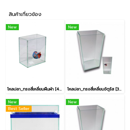
สินค้าเกี่ยวข้อง
New
New
โหลปลา_ทรงสี่เหลี่ยมผืนผ้า [4x6นิ้ว]
โหลปลา_ทรงสี่เหลี่ยมจัตุรัส [3x3นิ้ว]
New
New
Best Seller