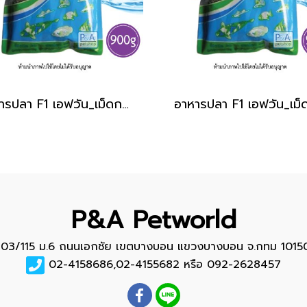
อาหารปลา F1 เอฟวัน_เม็ดกลาง / สีเขียว [900g]
P&A Petworld
103/115 ม.6 ถนนเอกชัย เขตบางบอน แขวงบางบอน จ.กทม 1015
02-4158686,02-4155682 หรือ 092-2628457