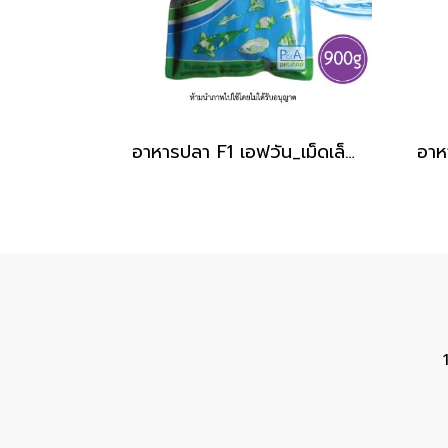
อาหารปลา F1 เอฟวัน_เม็ดเล็ก / สีเขียว [900g]