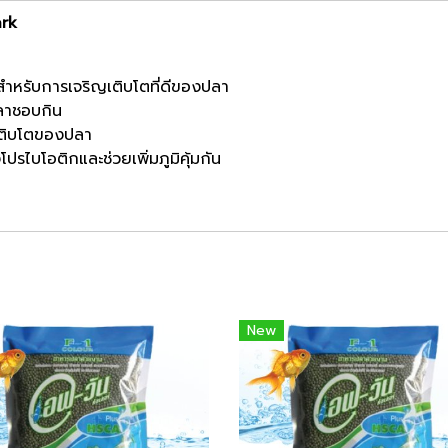
ark
สำหรับการเจริญเติบโตที่ดีของปลา
ปลาชอบกิน
ญเติบโตของปลา
ปรไบโอติกและช่วยเพิ่มภูมิคุ้มกัน
New