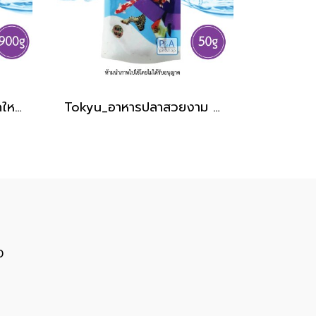
อาหารปลา F1 เอฟวัน_เม็ดใหญ่ / สีเขียว [900g]
Tokyu_อาหารปลาสวยงาม โตคิว / 50g
0