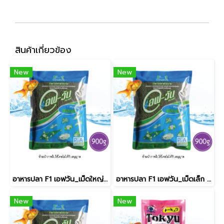
สินค้าเกี่ยวข้อง
New
New
อาหารปลา F1 เอฟวัน_เม็ดใหญ่ / สีเขียว [900g]
อาหารปลา F1 เอฟวัน_เม็ดเล็ก / สีเขียว [900g]
New
New