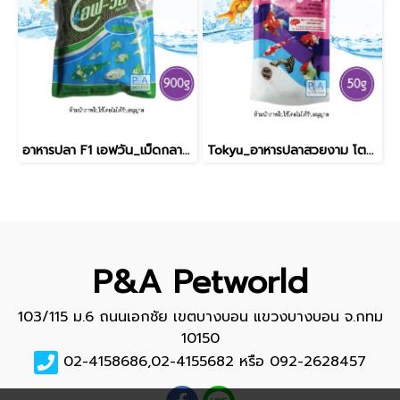
อาหารปลา F1 เอฟวัน_เม็ดกลาง / สีเขียว [900g]
Tokyu_อาหารปลาสวยงาม โตคิว / 50g
P&A Petworld
103/115 ม.6 ถนนเอกชัย เขตบางบอน แขวงบางบอน จ.กทม
10150
02-4158686,02-4155682 หรือ 092-2628457