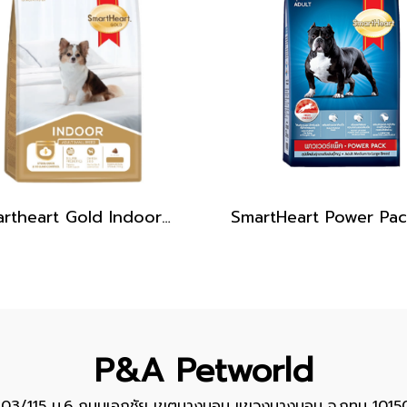
Smartheart Gold Indoor_สูตรเลี้ยงในบ้าน / สุนัขโตพันธุ์เล็ก 1kg.
P&A Petworld
103/115 ม.6 ถนนเอกชัย เขตบางบอน แขวงบางบอน จ.กทม 1015