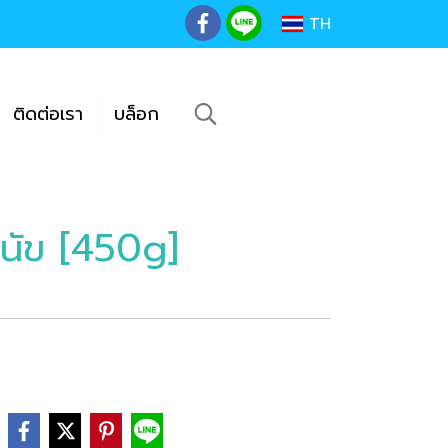
TH
ติดต่อเรา
บล็อก
ุนัข [450g]
e