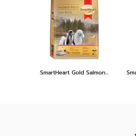
SmartHeart Gold Salmon Meal And Rich_อาหารสุนัขโตพันธุ์เล็ก 1kg.