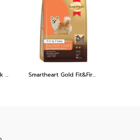
SmartHeart Power Pack _สุนัขโตพันธุ์กลางถึงใหญ่ 1kg.
Smartheart Gold Fit&Firm Glossy Coat / อาหารเม็ดสำหรับสุนัข สูตรบำรุงขน ขนาด 1 kg.
0