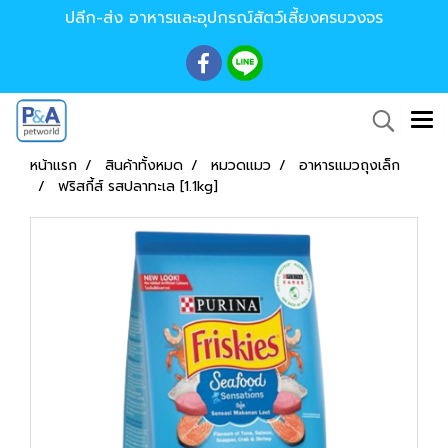
ปลีก-ส่ง อาหารและอุปกรณ์สัตว์เลี้ยงครบวงจร
หน้าแรก
สินค้าทั้งหมด
หมวดแมว
อาหารแมวถุงเล็ก
ฟริสกี้ส์ รสปลาทะเล [1.1kg]