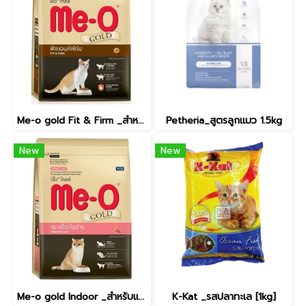
Me-o gold Fit & Firm _สำหรับแมวโต ฟิ ตแอนด์เฟิ ร์ม [1.2kg]
Petheria_สูตรลูกแมว 1.5kg
New
New
Me-o gold Indoor _สำหรับแมวโตเลี้ยงในบ้าน [1.2kg]
K-Kat _รสปลาทะเล [1kg]