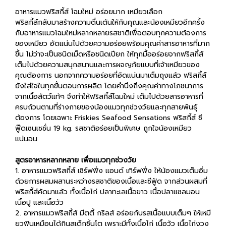
อาหารแมวฟริสกี้ส์ โฉมใหม่ อร่อยมาก เหมียวเลือก
ฟริสกี้ส์กลับมาสร้างความตื่นเต้นให้กับคุณและน้องเหมียวอีกครั้ง
กับอาหารแมวโฉมใหม่หลากหลายรสชาติเพื่อตอบทุกความต้องการ
ของเหมียว อัดแน่นไปด้วยความอร่อยพร้อมคุณค่าสารอาหารที่มาก
ขึ้น ไม่ว่าจะเป็นชนิดเม็ดหรือชนิดเปียก ให้ทุกมื้ออร่อยจากฟริสกี้ส์
เต็มไปด้วยความสนุกสนานและการผจญภัยแบบที่เจ้าเหมียวของ
คุณต้องการ นอกจากความอร่อยที่อัดแน่นมาเต็มถุงแล้ว ฟริสกี้ส์
ยังใส่ใจในทุกขั้นตอนการผลิต โดยคำนึงถึงคุณค่าทางโภชนาการ
จากเนื้อสัตว์แท้ๆ จึงทำให้ฟริสกี้ส์โฉมใหม่ เต็มไปด้วยสารอาหารที่
ครบถ้วนตามที่ร่างกายของน้องแมวทุกช่วงวัยและทุกสายพันธุ์
ต้องการ โดยเฉพาะ Friskies Seafood Sensations ฟริสกี้ส์ ซี
ฟู๊ดเซนเซชั่น 19 kg. รสชาติอร่อยเป็นพิเศษ ถูกใจน้องเหมียว
แน่นอน
สูตรอาหารหลากหลาย เพื่อแมวทุกช่วงวัย
1. อาหารแมวฟริสกี้ส์ เซิร์ฟฟิ่ง แอนด์ เทิร์ฟฟิ่ง ให้น้องแมวเต็มอิ่ม
ด้วยการผสมผสานระหว่างรสชาติของเนื้อและซีฟู้ด จากส่วนผสมที่
ฟริสกี้ส์คัดมาแล้ว ทั้งเนื้อไก่ ปลาทะเลเนื้อขาว เนื้อปลาแซลมอน
เนื้อปู และเนื้อวัว
2. อาหารแมวฟริสกี้ส์ มีตตี้ กริลส์ อร่อยกับรสเนื้อแบบเต็มๆ ให้เหมี
ยวฟินเหมือนได้กินสเต็กชิ้นโต เพราะมีทั้งเนื้อไก่ เนื้อวัว เนื้อไก่งวง