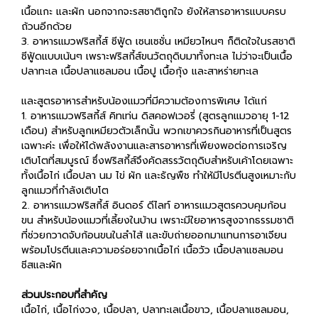
เนื้อแกะ และผัก นอกจากจะรสชาติถูกใจ ยังให้สารอาหารแบบครบ
ถ้วนอีกด้วย
3. อาหารแมวฟริสกี้ส์ ซีฟู้ด เซนเซชั่น เหมียวไหนๆ ก็ติดใจในรสชาติ
ซีฟู้ดแบบเน้นๆ เพราะฟริสกี้ส์ขนวัตถุดิบมาทั้งทะเล ไม่ว่าจะเป็นเนื้อ
ปลาทะเล เนื้อปลาแซลมอน เนื้อปู เนื้อกุ้ง และสาหร่ายทะเล
และสูตรอาหารสำหรับน้องแมวที่มีความต้องการพิเศษ ได้แก่
1. อาหารแมวฟริสกี้ส์ คิทเท่น ดิสคอฟเวอรี่ (สูตรลูกแมวอายุ 1-12
เดือน) สำหรับลูกเหมียวตัวเล็กนั้น พวกเขาควรกินอาหารที่เป็นสูตร
เฉพาะค่ะ เพื่อให้ได้พลังงานและสารอาหารที่เพียงพอต่อการเจริญ
เติบโตที่สมบูรณ์ ซึ่งฟริสกี้ส์จึงคัดสรรวัตถุดิบสำหรับเค้าโดยเฉพาะ
ทั้งเนื้อไก่ เนื้อปลา นม ไข่ ผัก และธัญพืช ทำให้มีโปรตีนสูงเหมาะกับ
ลูกแมวที่กำลังเติบโต
2. อาหารแมวฟริสกี้ส์ อินดอร์ ดีไลท์ อาหารแมวสูตรควบคุมก้อน
ขน สำหรับน้องแมวที่เลี้ยงในบ้าน เพราะมีใยอาหารสูงจากธรรมชาติ
ที่ช่วยกวาดจับก้อนขนในลำไส้ และขับถ่ายออกมาแทนการอาเจียน
พร้อมโปรตีนและความอร่อยจากเนื้อไก่ เนื้อวัว เนื้อปลาแซลมอน
ชีสและผัก
ส่วนประกอบที่สำคัญ
เนื้อไก่, เนื้อไก่งวง, เนื้อปลา, ปลาทะเลเนื้อขาว, เนื้อปลาแซลมอน,