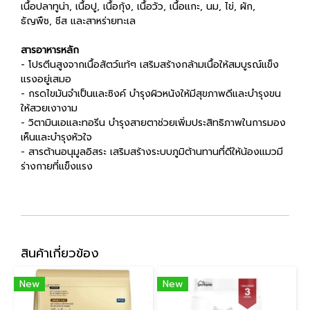
เนื้อปลาทูน่า, เนื้อปู, เนื้อกุ้ง, เนื้อวัว, เนื้อแกะ, นม, ไข่, ผัก,
ธัญพืช, ชีส และสาหร่ายทะเล
สารอาหารหลัก
- โปรตีนสูงจากเนื้อสัตว์แท้ๆ เสริมสร้างกล้ามเนื้อให้สมบูรณ์แข็ง
แรงอยู่เสมอ
- กรดไขมันจำเป็นและซิงค์ บำรุงผิวหนังให้มีสุขภาพดีและบำรุงขน
ให้สวยเงางาม
- วิตามินเอและทอรีน บำรุงสายตาช่วยเพิ่มประสิทธิภาพในการมอง
เห็นและบำรุงหัวใจ
- สารต้านอนุมูลอิสระ เสริมสร้างระบบภูมิต้านทานที่ดีให้น้องแมวมี
ร่างกายที่แข็งแรง
สินค้าเกี่ยวข้อง
New
New