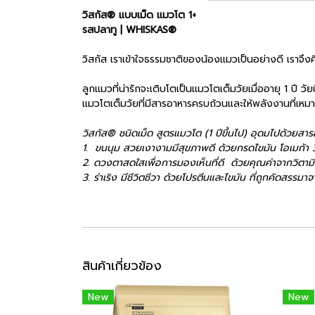
วิสกัส® แบบเม็ด แมวโต 1+
รสปลาทู | WHISKAS®
วิสกัส เราเข้าใจธรรมชาติของน้องแมวเป็นอย่างดี เรา
ลูกแมวที่น่ารักจะเติบโตเป็นแมวโตเต็มวัยเมื่ออายุ 1 ปี ว
แมวโตเต็มวัยที่มีสารอาหารครบถ้วนและให้พลังงานที่เหม
วิสกัส® ชนิดเม็ด สูตรแมวโต (1 ปีขึ้นไป) อุดมไปด้วยสาร
1. ขนนุม สวยเงางามมีสุขภาพดี ด้วยกรดไขมัน โอเมก้า 3
2. ดวงตาสดใสเพื่อการมองเห็นที่ดี ด้วยคุณค่าจากวิตาม
3. ร่าเริง มีชีวิตชีวา ด้วยโปรตีนและไขมัน ที่ถูกคัดสรรมา
สินค้าเกี่ยวข้อง
New
New