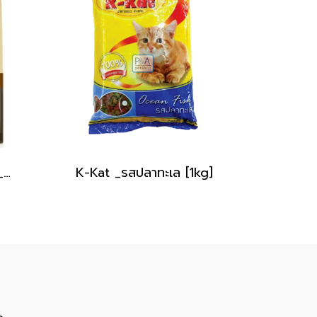
Me-o gold Fit & Firm _สำหรับแมวโต ฟิ ตแอนด์เฟิ ร์ม [1.2kg]
K-Kat _รสปลาทะเล [1kg]