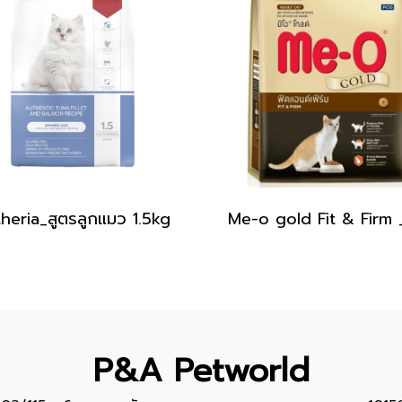
heria_สูตรลูกแมว 1.5kg
P&A Petworld