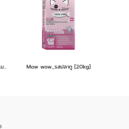
Jernyเจอร์นี่_แมวสำหรับแมวโต 1 ปีขึ้นไป [20Kg]
Mow wow_รสปลาทู [20kg]
0