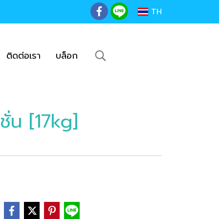
TH
ติดต่อเรา
บล็อก
ซชั่น [17kg]
e