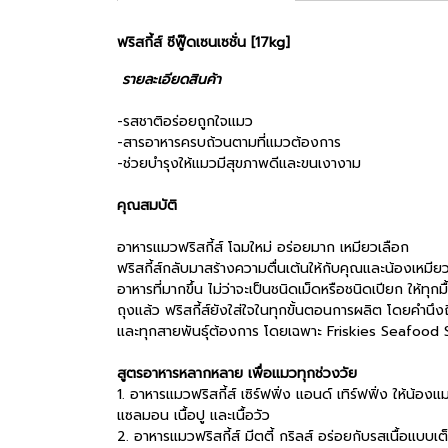
ฟริสกี้ส์ ซีฟู๊ดเซนเซชั่น [17kg]
รายละเอียดสินค้า
-รสชาติอร่อยถูกใจแมว
-สารอาหารครบถ้วนตามที่แมวต้องการ
-ช่วยบำรุงให้แมวมีสุขภาพดีและขนเงางาม
คุณสมบัติ
อาหารแมวฟริสกี้ส์ โฉมใหม่ อร่อยมาก เหมียวเลือก
ฟริสกี้ส์กลับมาสร้างความตื่นเต้นให้กับคุณและน้องเห
อาหารที่มากขึ้น ไม่ว่าจะเป็นชนิดเม็ดหรือชนิดเปียก ให
ถุงแล้ว ฟริสกี้ส์ยังใส่ใจในทุกขั้นตอนการผลิต โดยคำนึ
และทุกสายพันธุ์ต้องการ โดยเฉพาะ Friskies Seafood Sen
สูตรอาหารหลากหลาย เพื่อแมวทุกช่วงวัย
1. อาหารแมวฟริสกี้ส์ เซิร์ฟฟิ่ง แอนด์ เทิร์ฟฟิ่ง ให้น้อ
แซลมอน เนื้อปู และเนื้อวัว
2. อาหารแมวฟริสกี้ส์ มีตตี้ กริลส์ อร่อยกับรสเนื้อแบบเต็