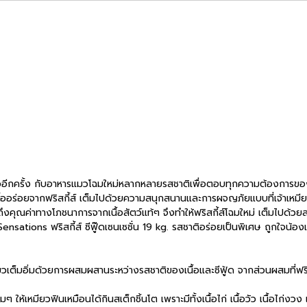
มียวอีกครั้ง กับอาหารแมวโฉมใหม่หลากหลายรสชาติเพื่อตอบทุกความต้องการ
้ทุกมื้ออร่อยจากฟริสกี้ส์ เต็มไปด้วยความสนุกสนานและการผจญภัยแบบที่เจ้า
งถึงคุณค่าทางโภชนาการจากเนื้อสัตว์แท้ๆ จึงทำให้ฟริสกี้ส์โฉมใหม่ เต็มไปด้
sations ฟริสกี้ส์ ซีฟู๊ดเซนเซชั่น 19 kg. รสชาติอร่อยเป็นพิเศษ ถูกใจน้อ
งแมวเต็มอิ่มด้วยการผสมผสานระหว่างรสชาติของเนื้อและซีฟู้ด จากส่วนผสมที่ฟริสก
มๆ ให้เหมียวฟินเหมือนได้กินสเต็กชิ้นโต เพราะมีทั้งเนื้อไก่ เนื้อวัว เนื้อไก