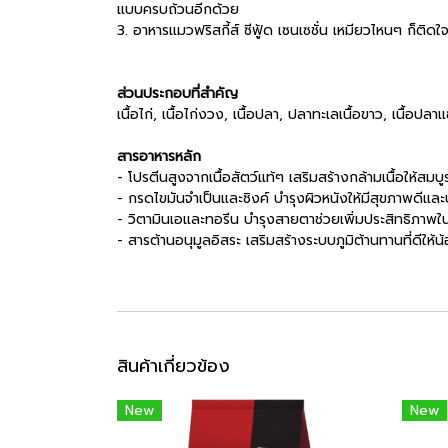
แบบครบถ้วนอีกด้วย
3. อาหารแมวฟริสกี้ส์ ซีฟู้ด เซนเซชั่น เหมียวไหนๆ ก็ติดใ
ส่วนประกอบที่สำคัญ
เนื้อไก่, เนื้อไก่งวง, เนื้อปลา, ปลาทะเลเนื้อขาว, เนื้อปลาแ
สารอาหารหลัก
- โปรตีนสูงจากเนื้อสัตว์แท้ๆ เสริมสร้างกล้ามเนื้อให้สม
- กรดไขมันจำเป็นและซิงค์ บำรุงผิวหนังให้มีสุขภาพดีแล
- วิตามินเอและทอรีน บำรุงสายตาช่วยเพิ่มประสิทธิภาพใ
- สารต้านอนุมูลอิสระ เสริมสร้างระบบภูมิต้านทานที่ดีให้
สินค้าเกี่ยวข้อง
New
New