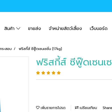
สินค้า
ขายส่ง
จำหน่ายสัตว์เลี้ยง
เว็บบอร์ด
วกระสอบ
ฟริสกี้ส์ ซีฟู๊ดเซนเซชั่น [17kg]
ฟริสกี้ส์ ซีฟู๊ดเซนเ
เพิ่มรายการโปรด
เปรียบเทียบ
Shar