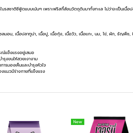
จในรสชาติซีฟู้ดแบบเน้นๆ เพราะฟริสกี้ส์ขนวัตถุดิบมาทั้งทะเล ไม่ว่าจะเป็นเนื้อ
ซลมอน, เนื้อปลาทูน่า, เนื้อปู, เนื้อกุ้ง, เนื้อวัว, เนื้อแกะ, นม, ไข่, ผัก, ธัญพื
บูรณ์แข็งแรงอยู่เสมอ
ะบำรุงขนให้สวยเงางาม
นการมองเห็นและบำรุงหัวใจ
น้องแมวมีร่างกายที่แข็งแรง
New