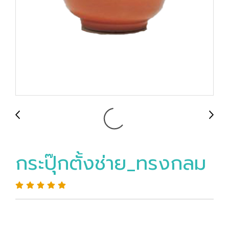
กระปุ๊กตั้งช่าย_ทรงกลม