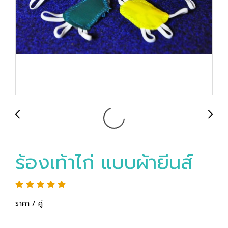
ร้องเท้าไก่ แบบผ้ายีนส์
ราคา / คู่