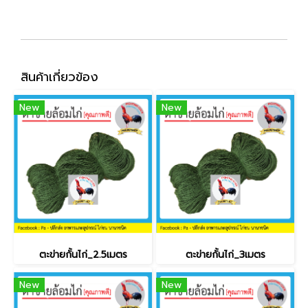
สินค้าเกี่ยวข้อง
New
New
ตะข่ายกั้นไก่_2.5เมตร
ตะข่ายกั้นไก่_3เมตร
New
New