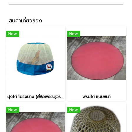
สินค้าเกี่ยวข้อง
New
New
มุ้งไก่ โปร่งบาง (ยี้ห้อเพชรสุวรรณ)
พรมไก่ แบบหนา
New
New