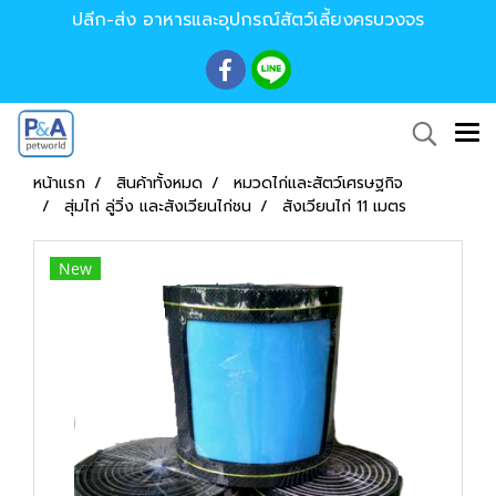
ปลีก-ส่ง อาหารและอุปกรณ์สัตว์เลี้ยงครบวงจร
หน้าแรก
สินค้าทั้งหมด
หมวดไก่และสัตว์เศรษฐกิจ
สุ่มไก่ ลู่วิ่ง และสังเวียนไก่ชน
สังเวียนไก่ 11 เมตร
New