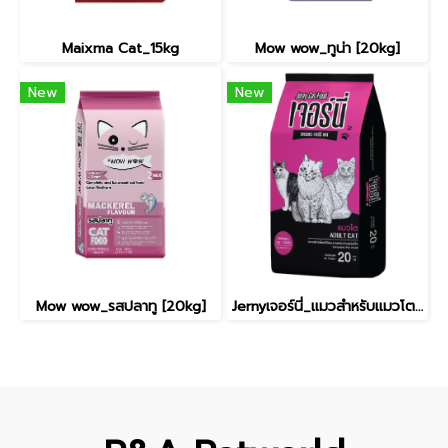
Maixma Cat_15kg
Mow wow_ทูน่า [20kg]
New
New
Mow wow_รสปลาทู [20kg]
Jernyเจอร์นี่_แมวสำหรับแมวโต 1 ปีขึ้นไป [20Kg]