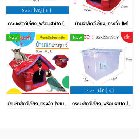
กระบะสัตว์เลี้ยง_พร้อมฝาปิด [ใหญ่]
บ้านผ้าสัตว์เลี้ยง_ทรงจั่ว [M]
New
New
บ้านผ้าสัตว์เลี้ยง_ทรงจั่ว [5ขนาด]
กระบะสัตว์เลี้ยง_พร้อมฝาปิด [เล็ก]