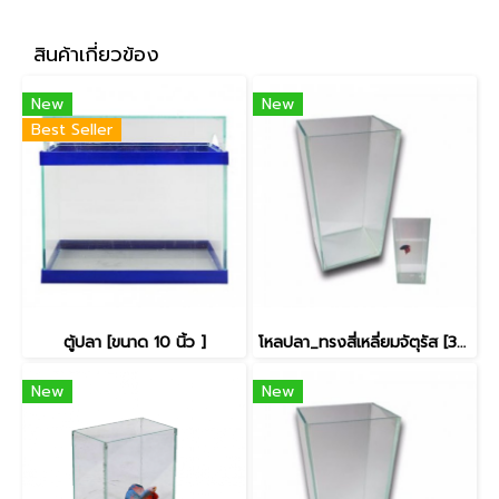
สินค้าเกี่ยวข้อง
New
New
Best Seller
ตู้ปลา [ขนาด 10 นิ้ว ]
โหลปลา_ทรงสี่เหลี่ยมจัตุรัส [3x3นิ้ว]
New
New