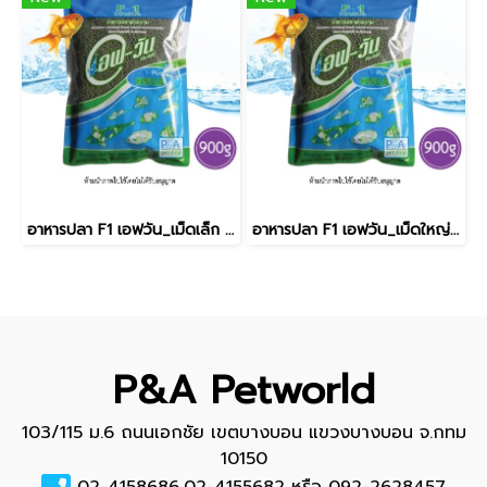
อาหารปลา F1 เอฟวัน_เม็ดเล็ก / สีเขียว [900g]
อาหารปลา F1 เอฟวัน_เม็ดใหญ่ / สีเขียว [900g]
P&A Petworld
103/115 ม.6 ถนนเอกชัย เขตบางบอน แขวงบางบอน จ.กทม
10150
02-4158686,02-4155682 หรือ 092-2628457