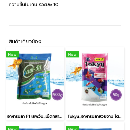
ความชื้นไม่เกิน ร้อยละ 10
สินค้าเกี่ยวข้อง
New
New
อาหารปลา F1 เอฟวัน_เม็ดกลาง / สีเขียว [900g]
Tokyu_อาหารปลาสวยงาม โตคิว / 50g
New
New