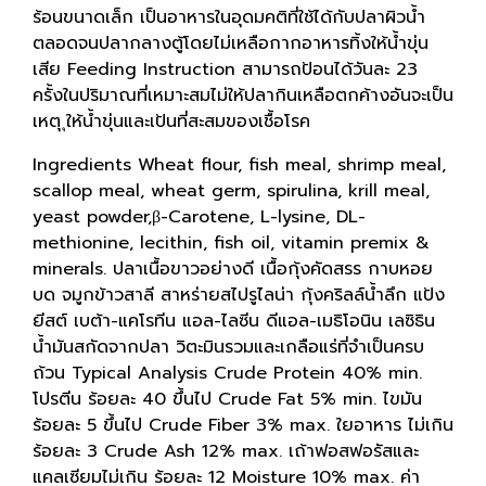
ร้อนขนาดเล็ก เป็นอาหารในอุดมคติที่ใช้ได้กับปลาผิวน้ำ
ตลอดจนปลากลางตู้โดยไม่เหลือกากอาหารทิ้งให้น้ำขุ่น
เสีย Feeding Instruction สามารถป้อนได้วันละ 23
ครั้งในปริมาณที่เหมาะสมไม่ให้ปลากินเหลือตกค้างอันจะเป็น
เหตุ ุให้น้ำขุ่นและเป้นที่สะสมของเชื้อโรค
Ingredients Wheat flour, fish meal, shrimp meal,
scallop meal, wheat germ, spirulina, krill meal,
yeast powder,β-Carotene, L-lysine, DL-
methionine, lecithin, fish oil, vitamin premix &
minerals. ปลาเนื้อขาวอย่างดี เนื้อกุ้งคัดสรร กาบหอย
บด จมูกข้าวสาลี สาหร่ายสไปรูไลน่า กุ้งคริลล์น้ำลึก แป้ง
ยีสต์ เบต้า-แคโรทีน แอล-ไลซีน ดีแอล-เมธิโอนิน เลซิธิน
น้ำมันสกัดจากปลา วิตะมินรวมและเกลือแร่ที่จำเป็นครบ
ถ้วน Typical Analysis Crude Protein 40% min.
โปรตีน ร้อยละ 40 ขึ้นไป Crude Fat 5% min. ไขมัน
ร้อยละ 5 ขึ้นไป Crude Fiber 3% max. ใยอาหาร ไม่เกิน
ร้อยละ 3 Crude Ash 12% max. เถ้าฟอสฟอรัสและ
แคลเซียมไม่เกิน ร้อยละ 12 Moisture 10% max. ค่า