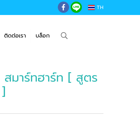
TH
ติดต่อเรา
บล็อก
สมาร์ทฮาร์ท [ สูตร
 ]