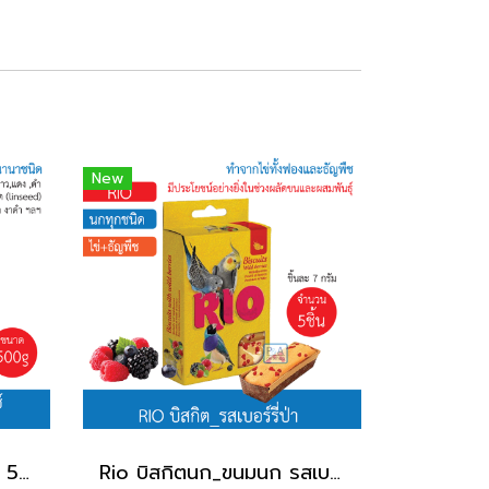
New
Rio Daily Feed_นกฟินส์ 500g.
Rio บิสกิตนก_ขนมนก รสเบอร์รี่ป่า