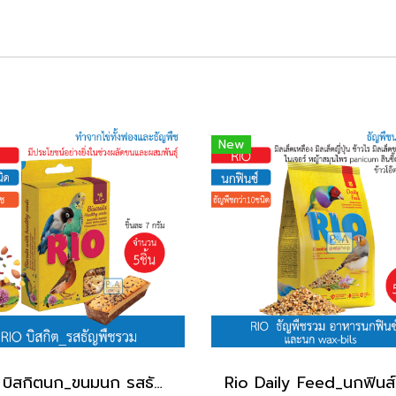
New
Rio บิสกิตนก_ขนมนก รสธัญพืช