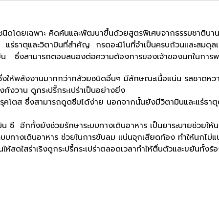
นิดโดยเฉพาะ คิดค้นและพัฒนาขึ้นด้วยสูตรพิเศษจากธรรมชาตินานา
ดี แร่ธาตุและวิตามินที่สำคัญ กรดอะมิโนที่จำเป็นครบถ้วนและสมดุลเ
ขัน ซึ่งสามารถตอบสนองต่อความต้องการของเจ้าของนกในการพาน
ึ่งให้พลังงานมากกว่ากล้วยชนิดอื่นๆ มีลักษณะเนื้อแน่น รสชาดห
งกังวาน ดูกระปรี้กระเปร่าเป็นอย่างยิ่ง
คโตส ซึ่งสามารถดูดซึมได้ง่าย นอกจากนั้นยังมีวิตามินและแร่ธาตุ
ิน ซี อีกทั้งยังช่วยรักษาระบบทางเดินอาหาร เป็นยาระบายช่วยให้น
บบทางเดินอาหาร ช่วยในการขับลม แน่นจุกเสียดท้อง ทำให้นกไม่แน่
ห้สดใสร่าเริงดูกระปรี้กระเปร่าตลอดเวลาทำให้ตื่นตัวและขยันทั้งร้อง