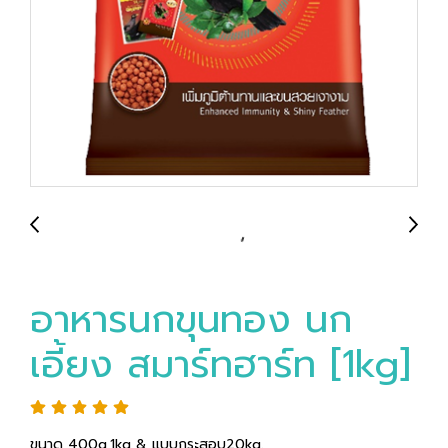
อาหารนกขุนทอง นก
เอี้ยง สมาร์ทฮาร์ท [1kg]
ขนาด 400g,1kg & แบบกระสอบ20kg.