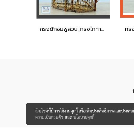
กรงดักชมพูสวน_ทรงไททานิค [งานฝีมือ]
เว็บไซต์นี้มีการใช้งานคุกกี้ เพื่อเพิ่มประสิทธิภาพและประส
ความเป็นส่วนตัว
และ
นโยบายคุกกี้