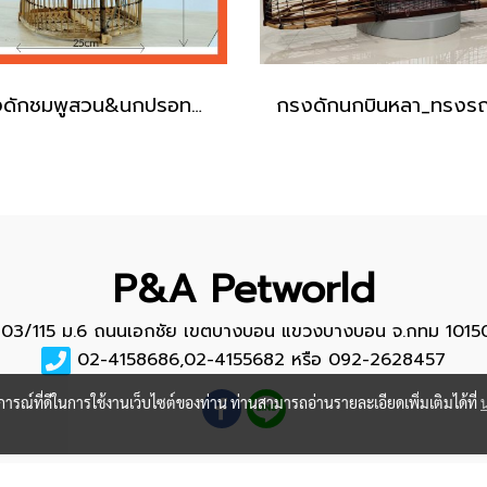
กรงดักชมพูสวน&นกปรอท_ทรงรองเท้าบูท
P&A Petworld
103/115 ม.6 ถนนเอกชัย เขตบางบอน แขวงบางบอน จ.กทม 1015
02-4158686,02-4155682 หรือ 092-2628457
บการณ์ที่ดีในการใช้งานเว็บไซต์ของท่าน ท่านสามารถอ่านรายละเอียดเพิ่มเติมได้ที่