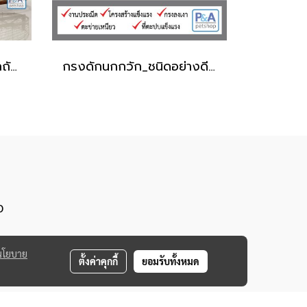
กรงดักนกบินหลา_ทรงรถถัง [ชนิดดัก2ทาง]
กรงดักนกกวัก_ชนิดอย่างดี [งานสวย]
0
นโยบาย
ตั้งค่าคุกกี้
ยอมรับทั้งหมด