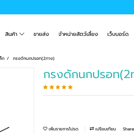
สินค้า
ขายส่ง
จำหน่ายสัตว์เลี้ยง
เว็บบอร์ด
ล็ก
กรงดักนกปรอท(2ทาง)
กรงดักนกปรอท(2
เพิ่มรายการโปรด
เปรียบเทียบ
Shar