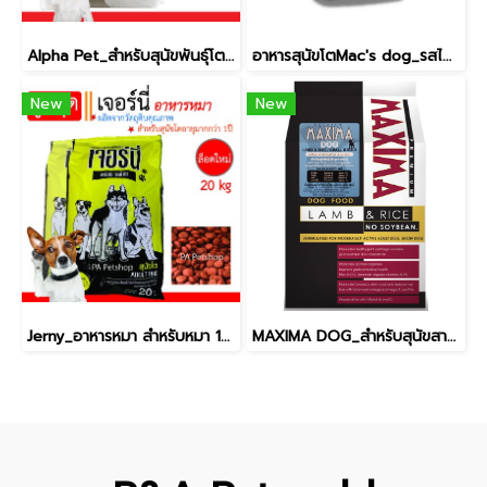
Alpha Pet_สำหรับสุนัขพันธุ์โตและเล็ก / รสเนื้อ [20kg]
อาหารสุนัขโตMac's dog_รสไก่ [10kg]
New
New
Jerny_อาหารหมา สำหรับหมา 1ปีขึ้นไป [20kg]
MAXIMA DOG_สำหรับสุนัขสายพันธุ์เล็ก 15kg