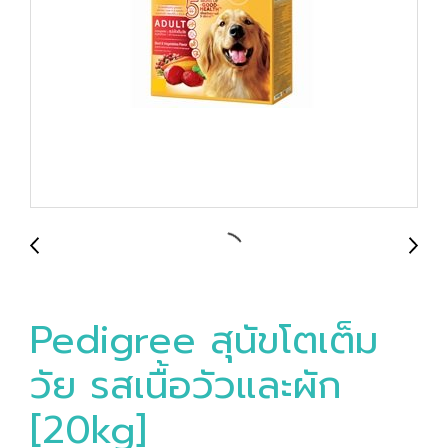
Pedigree สุนัขโตเต็ม
วัย รสเนื้อวัวและผัก
[20kg]