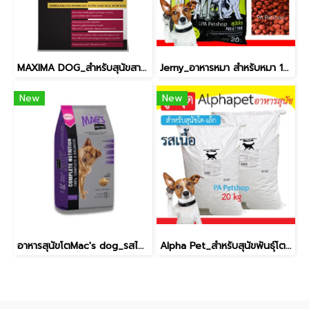
MAXIMA DOG_สำหรับสุนัขสายพันธุ์เล็ก 15kg
Jerny_อาหารหมา สำหรับหมา 1ปีขึ้นไป [20kg]
New
New
อาหารสุนัขโตMac's dog_รสไก่ [10kg]
Alpha Pet_สำหรับสุนัขพันธุ์โตและเล็ก / รสเนื้อ [20kg]