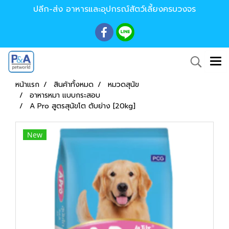
ปลีก-ส่ง อาหารและอุปกรณ์สัตว์เลี้ยงครบวงจร
หน้าแรก
สินค้าทั้งหมด
หมวดสุนัข
อาหารหมา แบบกระสอบ
A Pro สูตรสุนัขโต ตับย่าง [20kg]
New