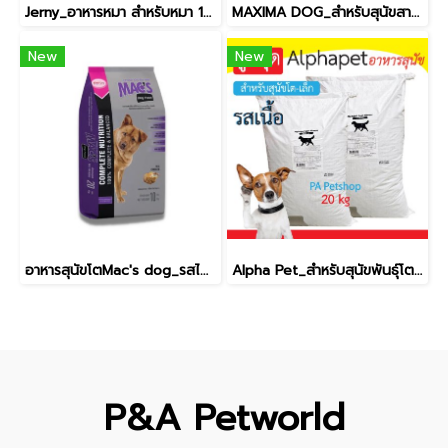
Jerny_อาหารหมา สำหรับหมา 1ปีขึ้นไป [20kg]
MAXIMA DOG_สำหรับสุนัขสายพันธุ์เล็ก 15kg
New
New
อาหารสุนัขโตMac's dog_รสไก่ [10kg]
Alpha Pet_สำหรับสุนัขพันธุ์โตและเล็ก / รสเนื้อ [20kg]
P&A Petworld