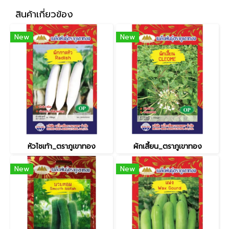
สินค้าเกี่ยวข้อง
New
New
หัวไชเท้า_ตราภูเขาทอง
ผักเสี้ยน_ตราภูเขาทอง
New
New