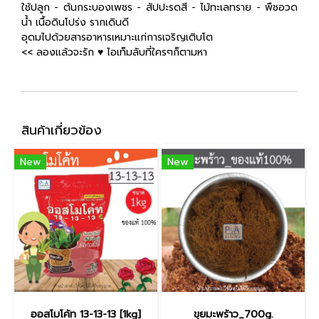
ใช้ปลูก - ต้นกระบองเพชร - สัปปะรดสี - ไม้ทะเลทราย - พืชอวด
น้ำ เนื้อดินโปร่ง รากเดินดี
อุดมไปด้วยสารอาหารเหมาะแก่การเจริญเติบโต
<< ลองแล้วจะรัก ♥️ ไอเท็มลับที่ใครๆก็ตามหา
สินค้าเกี่ยวข้อง
New
New
ออสโมโค้ท 13-13-13 [1kg]
ขุยมะพร้าว_700g.