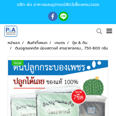
ปลีก-ส่ง อาหารและอุปกรณ์สัตว์เลี้ยงครบวงจร
หน้าแรก
สินค้าทั้งหมด
เกษตร
ปุ๋ย & ดิน
ดินปลูกแคคตัส น้องสตางค์ สารอาหารครบ_ 750-800 กรัม
New