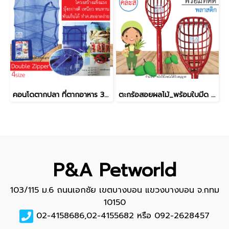
คอนโดตากปลา ที่ตากอาหาร 3 ชั้น / พร้อมซิปปิดกันแมลง [อย่างดี ]
ตะกร้อสอยผลไม้_พร้อมใบมีด [คละสี]
P&A Petworld
103/115 ม.6 ถนนเอกชัย เขตบางบอน แขวงบางบอน จ.กทม
10150
02-4158686,02-4155682 หรือ 092-2628457