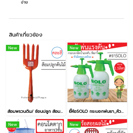
ง่าย
สินค้าเกี่ยวข้อง
New
New
ส้อมพรวนดิน/ ช้อนปลูก ส้อมปลูกต้นไม้ / คละสี
ยี้ห้อSOLO กระบอกพ่นยา_หัวพ่นทองเหลือง [แรงดัน 1.5ลิตร]
New
New