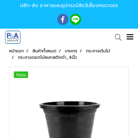
ปลีก-ส่ง อาหารและอุปกรณ์สัตว์เลี้ยงครบวงจร
หน้าแรก
สินค้าทั้งหมด
เกษตร
กระถางต้นไม้
กระถางดอกไม้พลาสติกดำ_4นิ้ว
New