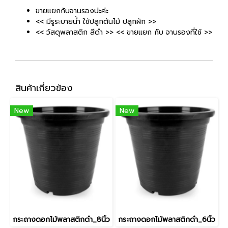
ขายแยกกับจานรองน่ะค่ะ
<< มีรูระบายน้ำ ใช้ปลูกต้นไม้ ปลูกผัก >>
<< วัสดุพลาสติก สีดำ >> << ขายแยก กับ จานรองที่ใช้ >>
สินค้าเกี่ยวข้อง
New
New
กระถางดอกไม้พลาสติกดำ_8นิ้ว
กระถางดอกไม้พลาสติกดำ_6นิ้ว