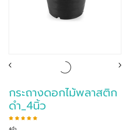
กระถางดอกไม้พลาสติก
ดำ_4นิ้ว
4นิ้ว