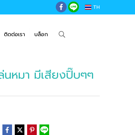
TH
ติดต่อเรา
บล็อก
นหมา มีเสียงปิ๊บๆๆ
e