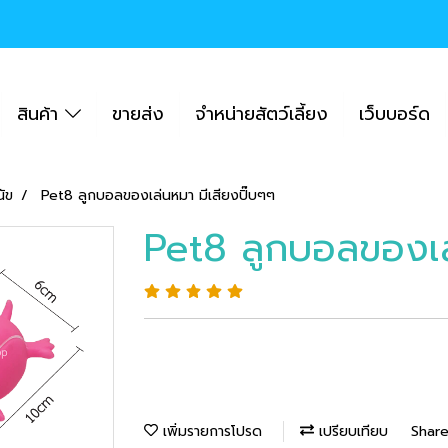
สินค้า
ขายส่ง
จำหน่ายสัตว์เลี้ยง
เว็บบอร์ด
นัข
Pet8 ลูกบอลของเล่นหมา มีเสียงปิ๊บๆๆ
Pet8 ลูกบอลของเล่
เพิ่มรายการโปรด
เปรียบเทียบ
Shar