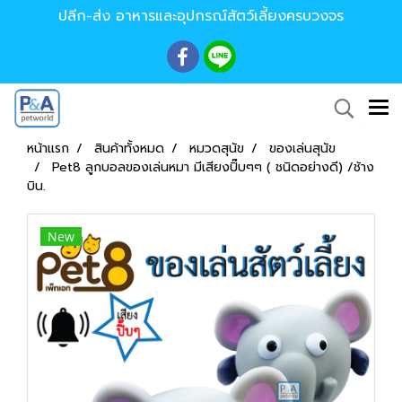
ปลีก-ส่ง อาหารและอุปกรณ์สัตว์เลี้ยงครบวงจร
หน้าแรก
สินค้าทั้งหมด
หมวดสุนัข
ของเล่นสุนัข
Pet8 ลูกบอลของเล่นหมา มีเสียงปิ๊บๆๆ ( ชนิดอย่างดี) /ช้าง
บิน.
New