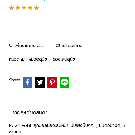
เพิ่มรายการโปรด
เปรียบเทียบ
หมวดหมู่ :
หมวดสุนัข
,
ของเล่นสุนัข
Share
รายละเอียดสินค้า
New!! Pet8 ลูกบอลของเล่นหมา มีเสียงปิ๊บๆๆ ( ชนิดอย่างดี) /
ช้างบิน.