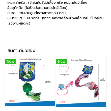
เหมาะสำหรับ : ใช้เล่นกับสัตว์เลี้ยง หรือ หยอกสัตว์เลี้ยง
วัสดุที่ผลิต (ไม่เป็นอันตรายต่อสัตว์เลี้ยง)
ขนาด : เส้นผ่านศูนย์กลางทรงกลม 8ซม.
(หมายเหตุ : ขนาดที่ระบุอาจจะคลาดเคลื่อนบ้างเล็กน้อย ขึ้นอยู่กับ
โรงงานผลิตค่ะ)
สินค้าเกี่ยวข้อง
New
New