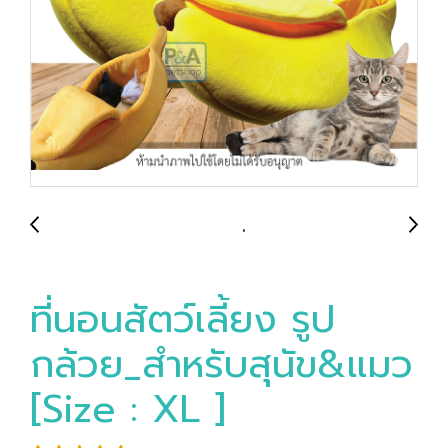
ที่นอนสัตว์เลี้ยง รูป
กล้วย_สำหรับสุนัข&แมว
[Size : XL ]