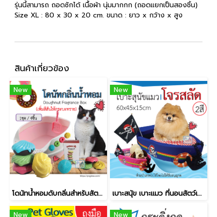
รุ่นนี้สามารถ ถอดซักได้ เนื้อผ้า นุ่มมากกก (ถอดแยกเป็นสองชิ้น)
Size XL : 80 x 30 x 20 cm. ขนาด : ยาว x กว้าง x สูง
สินค้าเกี่ยวข้อง
New
New
โดนัทน้ำหอมดับกลิ่นสำหรับสัตว์​เลี้ยง​ กลิ่นอโรมาเธอราพี / 1ชุด มี4ชิ้น
เบาะสนุัข เบาะแมว ที่นอนสัตว์เลี้ยง / ลายโจรสลัด / ขนาด60x45x15cm
New
New