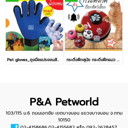
Pet gloves_ถุงมือแปรงขนสัตว์เลี้ยง / ของแท้ (Free Size)
กระดิ่งฝึกสุนัข กระดิ่งฝึกแมว กระดิ่งกดเรียก / ขนาด 7x4.5 cm. / คละสี
P&A Petworld
103/115 ม.6 ถนนเอกชัย เขตบางบอน แขวงบางบอน จ.กทม
10150
02-4158686,02-4155682 หรือ 092-2628457