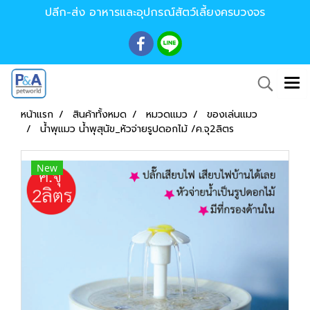
ปลีก-ส่ง อาหารและอุปกรณ์สัตว์เลี้ยงครบวงจร
หน้าแรก
สินค้าทั้งหมด
หมวดแมว
ของเล่นแมว
น้ำพุแมว น้ำพุสุนัข_หัวจ่ายรูปดอกไม้ /ค.จุ2ลิตร
New