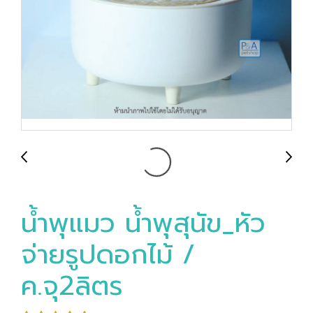
น้ำพุแมว น้ำพุสุนัข_หัว
จ่ายรูปดอกไม้ /
ค.จุ2ลิตร