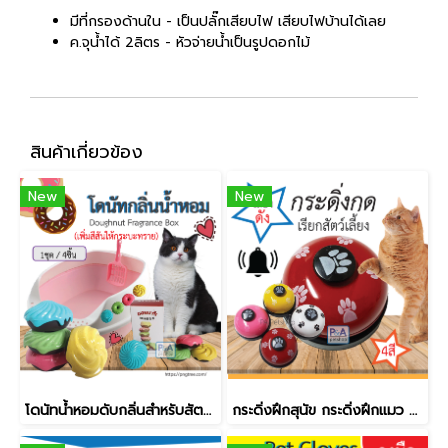
มีที่กรองด้านใน - เป็นปลั๊กเสียบไฟ เสียบไฟบ้านได้เลย
ค.จุน้ำได้ 2ลิตร - หัวจ่ายน้ำเป็นรูปดอกไม้
สินค้าเกี่ยวข้อง
New
New
โดนัทน้ำหอมดับกลิ่นสำหรับสัตว์​เลี้ยง​ กลิ่นอโรมาเธอราพี / 1ชุด มี4ชิ้น
กระดิ่งฝึกสุนัข กระดิ่งฝึกแมว กระดิ่งกดเรียก / ขนาด 7x4.5 cm. / คละสี