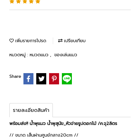
เพิ่มรายการโปรด
เปรียบเทียบ
หมวดหมู่ :
หมวดแมว
,
ของเล่นแมว
Share
รายละเอียดสินค้า
พร้อมส่ง!! น้ำพุแมว น้ำพุสุนัข_หัวจ่ายรูปดอกไม้ /ค.จุ2ลิตร
// ขนาด เส็นผ่านศูนย์กลาง20cm //