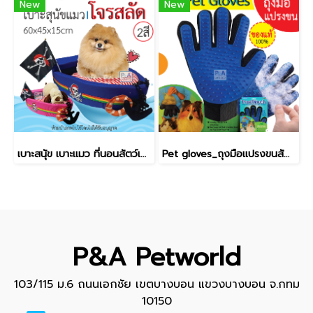
New
New
เบาะสนุัข เบาะแมว ที่นอนสัตว์เลี้ยง / ลายโจรสลัด / ขนาด60x45x15cm
Pet gloves_ถุงมือแปรงขนสัตว์เลี้ยง / ของแท้ (Free Size)
P&A Petworld
103/115 ม.6 ถนนเอกชัย เขตบางบอน แขวงบางบอน จ.กทม
10150