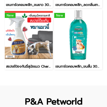
เชนการ์ดคอมพลีท_ขนยาว 300ml
เชนการ์ดคอมพลีท_ลดกลิ่นสาบ 300ml
New
New
สเปรย์ป้องกันฉี่สุนัขแมว Charming_กลิ่นสมุนไพร / ขนาด330ml.
เชนการ์ดคอมพลีท_ขนสั้น 300ml
P&A Petworld