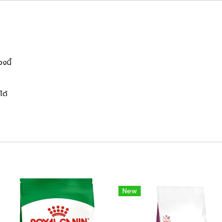
งนี้
ได้
New