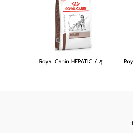
Royal Canin HEPATIC / สุนัขโรคตับ ขนาดถุง [1.5 kg]