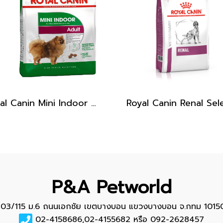
Royal Canin Mini Indoor Adult 1.5kg / อาหารเม็ดสุนัขโต พันธุ์เล็ก เลี้ยงในบ้าน อายุ10เดือน-8ปี
P&A Petworld
103/115 ม.6 ถนนเอกชัย เขตบางบอน แขวงบางบอน จ.กทม 1015
02-4158686,02-4155682 หรือ 092-2628457