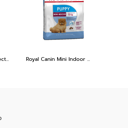
Royal Canin Renal Select /อาหารสุนัขโต โรคไต [2kg]
Royal Canin Mini Indoor Puppy 500g / อาหารเม็ดลูกสุนัข พันธุ์เล็ก เลี้ยงในบ้าน อายุ 2-10 เดือน
0