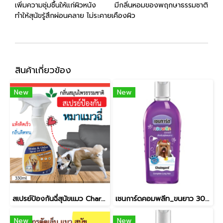
เพิ่มความชุ่มชื้นให้แก่ผิวหนัง มีกลิ่นหอมของพฤกษาธรรมชาติ
ทำให้สุนัขรู้สึกผ่อนคลาย ไม่ระคายเคืองผิว
สินค้าเกี่ยวข้อง
New
New
สเปรย์ป้องกันฉี่สุนัขแมว Charming_กลิ่นสมุนไพร / ขนาด330ml.
เชนการ์ดคอมพลีท_ขนยาว 300ml
New
New