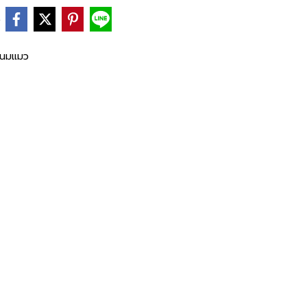
e
นมแมว