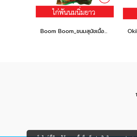
Boom Boom_ขนมสุนัขเนื้อไก่คุณภาพ / แบบไก่พันนมนิ่มยาว150g