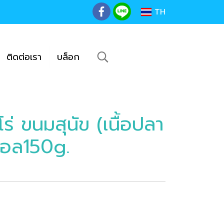
TH
ติดต่อเรา
บล็อก
่ ขนมสุนัข (เนื้อปลา
นอล150g.