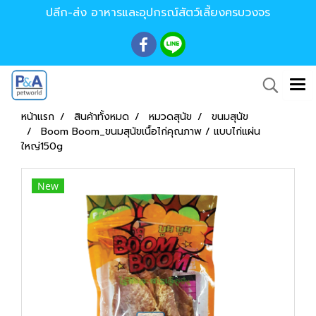
ปลีก-ส่ง อาหารและอุปกรณ์สัตว์เลี้ยงครบวงจร
หน้าแรก
สินค้าทั้งหมด
หมวดสุนัข
ขนมสุนัข
Boom Boom_ขนมสุนัขเนื้อไก่คุณภาพ / แบบไก่แผ่น
ใหญ่150g
New