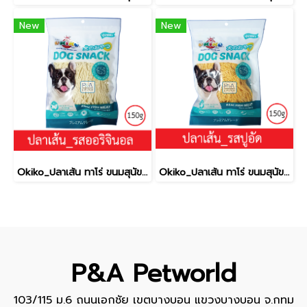
New
New
Okiko_ปลาเส้น ทาโร่ ขนมสุนัข (เนื้อปลา 100%) _รสออริจินอล150g.
Okiko_ปลาเส้น ทาโร่ ขนมสุนัข (เนื้อปลา 100%) _รสปู150g.
P&A Petworld
103/115 ม.6 ถนนเอกชัย เขตบางบอน แขวงบางบอน จ.กทม