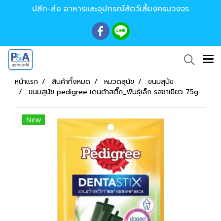
ปลีก-ส่ง อาหารและอุปกรณ์สัตว์เลี้ยงครบวงจร
หน้าแรก
สินค้าทั้งหมด
หมวดสุนัข
ขนมสุนัข
ขนมสุนัข pedigree เดนต้าสติ๊ก_พันธุ์เล็ก รสชาเขียว 75g.
New