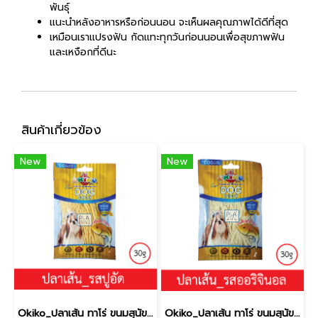
พันธุ์
แนะนำหลังอาหารหรือก่อนนอน จะเห็นผลคุณภาพได้ดีที่สุด
เหมือนเราแปรงฟัน กัดแทะทุกวันก่อนนอนเพื่อสุขภาพฟัน
และเหงือกที่ดีนะ
สินค้าเกี่ยวข้อง
New
New
Okiko_ปลาเส้น ทาโร่ ขนมสุนัข (เนื้อปลา 100%) _รสปู30g.
Okiko_ปลาเส้น ทาโร่ ขนมสุนัข (เนื้อปลา 100%) _รสออริจินอล30g.