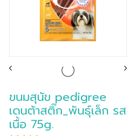
ขนมสุนัข pedigree
เดนต้าสติ๊ก_พันธุ์เล็ก รส
เนื้อ 75g.