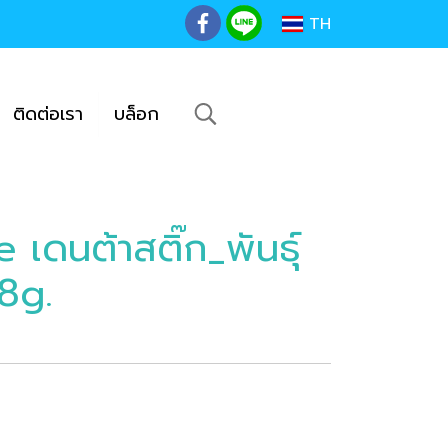
TH
ติดต่อเรา
บล็อก
เดนต้าสติ๊ก_พันธุ์
8g.