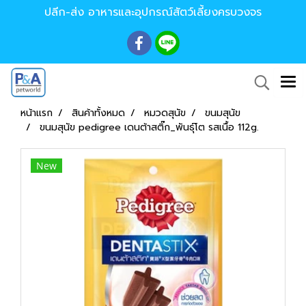
ปลีก-ส่ง อาหารและอุปกรณ์สัตว์เลี้ยงครบวงจร
หน้าแรก
สินค้าทั้งหมด
หมวดสุนัข
ขนมสุนัข
ขนมสุนัข pedigree เดนต้าสติ๊ก_พันธุ์โต รสเนื้อ 112g.
New