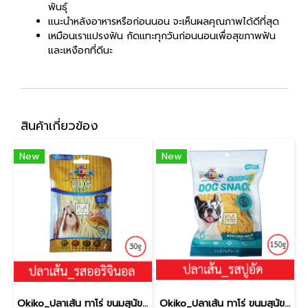
พันธุ์
แนะนำหลังอาหารหรือก่อนนอน จะเห็นผลคุณภาพได้ดีที่สุด
เหมือนเราแปรงฟัน กัดแทะทุกวันก่อนนอนเพื่อสุขภาพฟัน
และเหงือกที่ดีนะ
สินค้าเกี่ยวข้อง
New
New
Okiko_ปลาเส้น ทาโร่ ขนมสุนัข (เนื้อปลา 100%) _รสออริจินอล30g.
Okiko_ปลาเส้น ทาโร่ ขนมสุนัข (เนื้อปลา 100%) _รสปู150g.