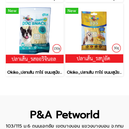
New
New
Okiko_ปลาเส้น ทาโร่ ขนมสุนัข (เนื้อปลา 100%) _รสออริจินอล150g.
Okiko_ปลาเส้น ทาโร่ ขนมสุนัข (เนื้อปลา 100%) _รสปู30g.
P&A Petworld
103/115 ม.6 ถนนเอกชัย เขตบางบอน แขวงบางบอน จ.กทม