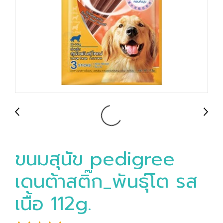
ขนมสุนัข pedigree
เดนต้าสติ๊ก_พันธุ์โต รส
เนื้อ 112g.