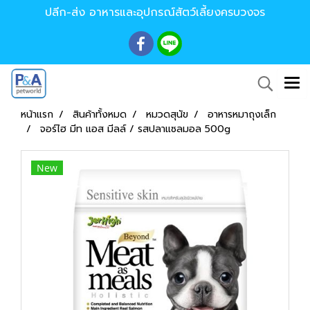
ปลีก-ส่ง อาหารและอุปกรณ์สัตว์เลี้ยงครบวงจร
หน้าแรก
สินค้าทั้งหมด
หมวดสุนัข
อาหารหมาถุงเล็ก
จอร์ไฮ มีท แอส มีลล์ / รสปลาแซลมอล 500g
New