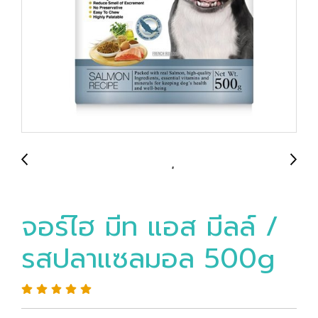
จอร์ไฮ มีท แอส มีลล์ /
รสปลาแซลมอล 500g