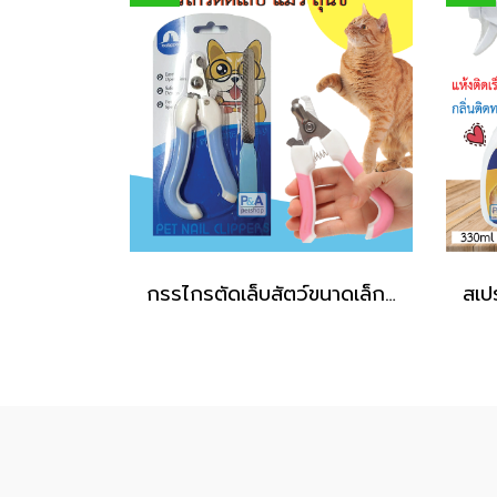
กรรไกรตัดเล็บสัตว์ขนาดเล็ก_ขนาด 12.5*5cm [คละสี]