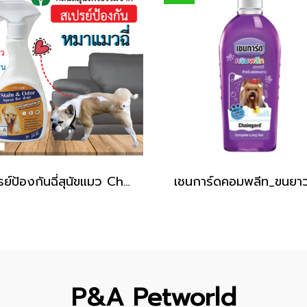
สเปรย์ป้องกันฉี่สุนัขแมว Charming_กลิ่นสมุนไพร / ขนาด330ml.
P&A Petworld