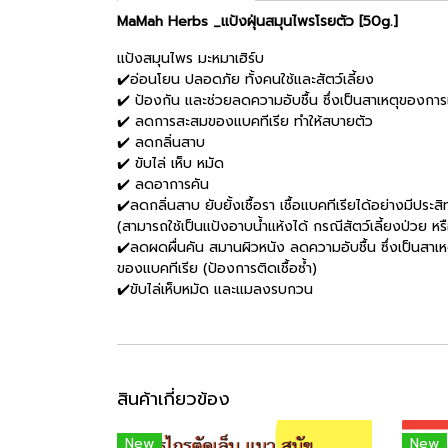
MaMah Herbs _แป้งฝุ่นสมุนไพรโรยตัว [50g.]
แป้งสมุนไพร มะหมาเฮิร์บ
✔️อ่อนโยน ปลอดภัย ทั้งคนใช้และสัตว์เลี้ยง
✔️ ป้องกัน และช่วยลดความอับชื้น ซึ่งเป็นสาเหตุของการเก
✔️ ลดการสะสมของแบคทีเรีย ทำให้สบายตัว
✔️ ลดกลิ่นสาบ
✔️ ขับไล่ เห็บ หมัด
✔️ ลดอาการคัน
✔️ลดกลิ่นสาบ ยับยั้งเชื้อรา เชื้อแบคทีเรียได้อย่างมีประส
(สามารถใช้เป็นแป้งอาบน้ำแห้งได้ กรณีสัตว์เลี้ยงป่วย หร
✔️ลดผดผื่นคัน สมานผิวหนัง ลดความอับชื้น ซึ่งเป็นสาเ
ของแบคทีเรีย (ป้องการติดเชื้อซ้ำ)
✔️ขับไล่เห็บหมัด และแมลงรบกวน
สินค้าเกี่ยวข้อง
New
New