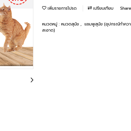
เพิ่มรายการโปรด
เปรียบเทียบ
Shar
หมวดหมู่ :
หมวดสุนัข
,
แชมพูสุนัข (อุปกรณ์ทำค
สะอาด)