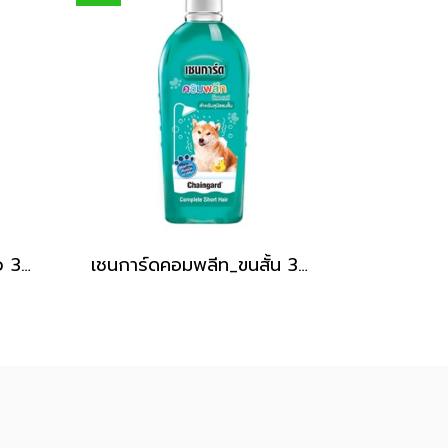
เชนการ์ดคอมพลีท_ขนยาว 300ml
เชนการ์ดคอมพลีท_ขนสั้น 300ml