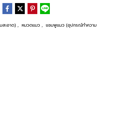
e
วามสะอาด)
,
หมวดแมว
,
แชมพูแมว (อุปกรณ์ทำความ