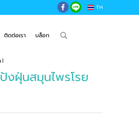
TH
ติดต่อเรา
บล็อก
.]
งฝุ่นสมุนไพรโรย