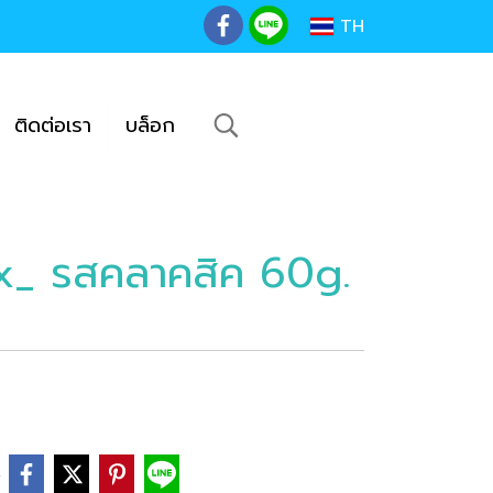
TH
ติดต่อเรา
บล็อก
ix_ รสคลาคสิค 60g.
e