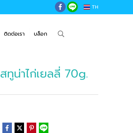
TH
ติดต่อเรา
บล็อก
ูน่าไก่เยลลี่ 70g.
e