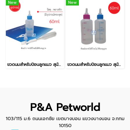
New
New
ขวดนมสำหรับป้อนลูกแมว สุนัข และสัตว์เลี้ยง_ขนาด60ml [ชุดอุปกรณ์]
ขวดนมสำหรับป้อนลูกแมว สุนัข และสัตว์เลี้ยง_ขนาด60ml [ขวดเปล่า]
P&A Petworld
103/115 ม.6 ถนนเอกชัย เขตบางบอน แขวงบางบอน จ.กทม
10150