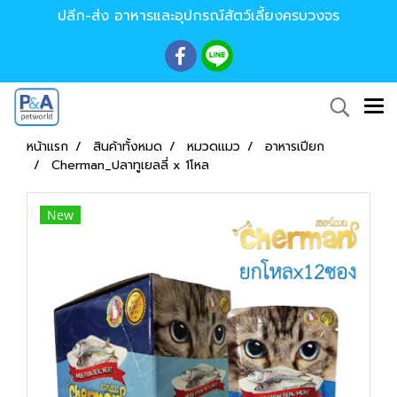
ปลีก-ส่ง อาหารและอุปกรณ์สัตว์เลี้ยงครบวงจร
หน้าแรก
สินค้าทั้งหมด
หมวดแมว
อาหารเปียก
Cherman_ปลาทูเยลลี่ x 1โหล
New