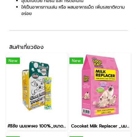
อุดมไปด้วย ทอรีน และ กรดอะมิโน
ให้เป็นอาหารทานเล่น หรือ ผสมอาหารเม็ด เพิ่มรสชาติความ
อร่อย
สินค้าเกี่ยวข้อง
New
New
ศิริชัย นมแพะผง 100%_ขนาด 200 g. x 1 กล่อง/มี 10 ซอง
Cocokat Milk Replacer _นมผงสำหรับลูกแมวอายุ 3 วันขึ้นไป [150g]