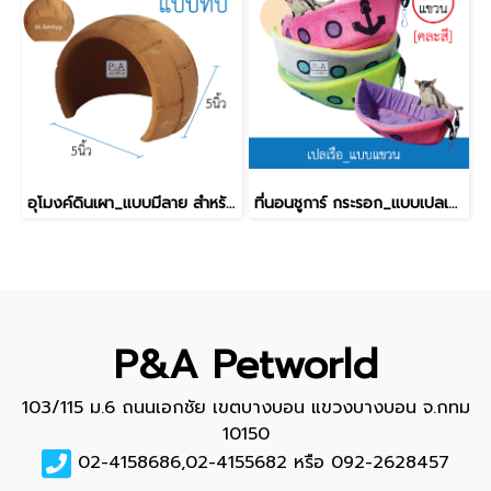
อุโมงค์ดินเผา_แบบมีลาย สำหรับสัตว์เลี้ยง [6นิ้ว]
ที่นอนชูการ์ กระรอก_แบบเปลเรือ [ใบใหญ่] / คละสี.
P&A Petworld
103/115 ม.6 ถนนเอกชัย เขตบางบอน แขวงบางบอน จ.กทม
10150
02-4158686,02-4155682 หรือ 092-2628457