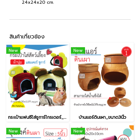
24x24x20 cm.
สินค้าเกี่ยวข้อง
New
New
กระเป๋าแฟนซีใส่ชูการ์ไกรเดอร์_รุ่นมิกกี้ [ผ้านิ่ม ซักได้] / คละสี
บ้านแอร์ดินเผา_ขนาด3นิ้ว
New
New