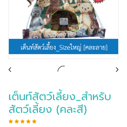
เต็นท์สัตว์เลี้ยง_สำหรับ
สัตว์เลี้ยง (คละสี)