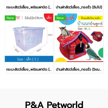
กระบะสัตว์เลี้ยง_พร้อมฝาปิด [ใหญ่]
บ้านผ้าสัตว์เลี้ยง_ทรงจั่ว [จัมโบ้]
New
New
กระบะสัตว์เลี้ยง_พร้อมฝาปิด [เล็ก]
บ้านผ้าสัตว์เลี้ยง_ทรงจั่ว [5ขนาด]
P&A Petworld