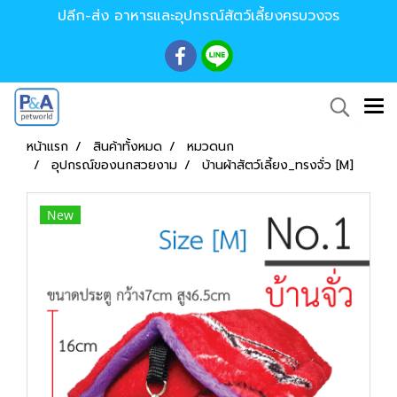
ปลีก-ส่ง อาหารและอุปกรณ์สัตว์เลี้ยงครบวงจร
หน้าแรก
สินค้าทั้งหมด
หมวดนก
อุปกรณ์ของนกสวยงาม
บ้านผ้าสัตว์เลี้ยง_ทรงจั่ว [M]
New