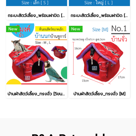
กระบะสัตว์เลี้ยง_พร้อมฝาปิด [เล็ก]
กระบะสัตว์เลี้ยง_พร้อมฝาปิด [ใหญ่]
New
New
บ้านผ้าสัตว์เลี้ยง_ทรงจั่ว [5ขนาด]
บ้านผ้าสัตว์เลี้ยง_ทรงจั่ว [M]