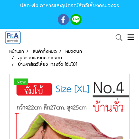
ปลีก-ส่ง อาหารและอุปกรณ์สัตว์เลี้ยงครบวงจร
หน้าแรก
สินค้าทั้งหมด
หมวดนก
อุปกรณ์ของนกสวยงาม
บ้านผ้าสัตว์เลี้ยง_ทรงจั่ว [จัมโบ้]
New