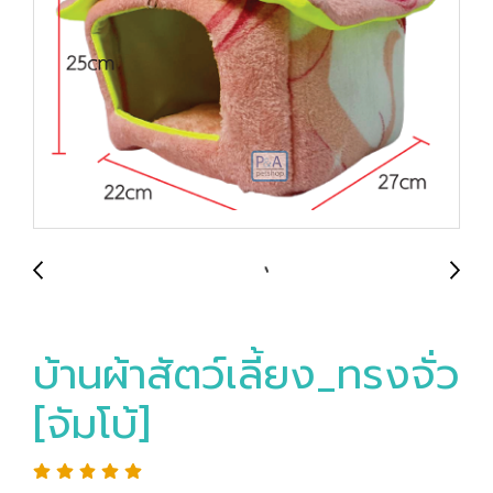
บ้านผ้าสัตว์เลี้ยง_ทรงจั่ว
[จัมโบ้]